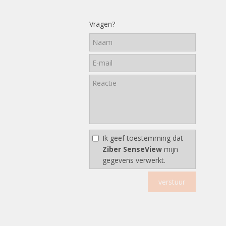
Vragen?
Ik geef toestemming dat
Ziber SenseView
mijn
gegevens verwerkt.