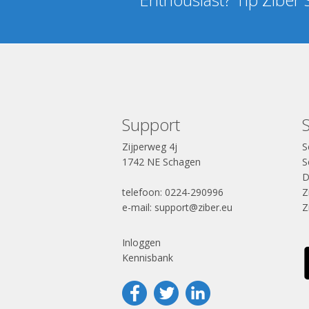
Support
Zijperweg 4j
S
1742 NE Schagen
S
D
telefoon: 0224-290996
Z
e-mail:
support@ziber.eu
Z
Inloggen
Kennisbank